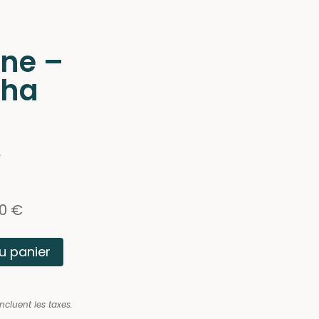
ne –
cha
s
00
€
u panier
incluent les taxes.