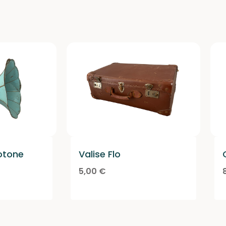
notone
Valise Flo
5,00
€