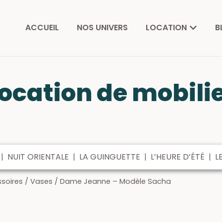
ACCUEIL
NOS UNIVERS
LOCATION
B
ocation de mobili
|
NUIT ORIENTALE
|
LA GUINGUETTE
|
L’HEURE D’ÉTÉ
|
L
soires
/
Vases
/ Dame Jeanne – Modèle Sacha