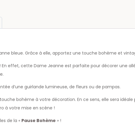
eanne bleue. Grâce à elle, apportez une touche bohème et vint
! En effet, cette Dame Jeanne est parfaite pour décorer une al
e.
ntée d’une guirlande lumineuse, de fleurs ou de pampas.
uche bohème à votre décoration. En ce sens, elle sera idéale 
ro à votre mise en scène !
es de la «
Pause Bohème
» !